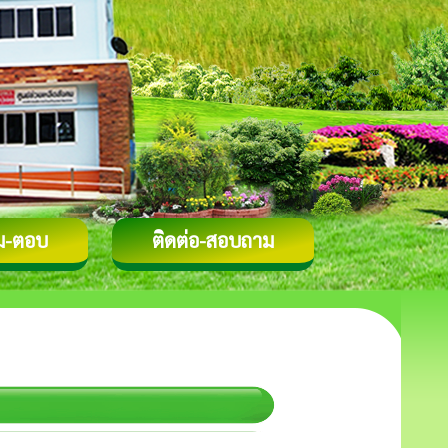
ม-ตอบ
ติดต่อ-สอบถาม