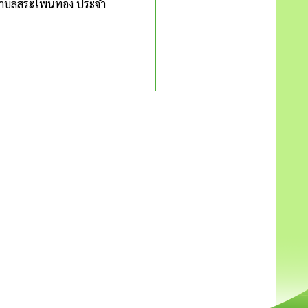
วนตำบลสระโพนทอง ประจำ