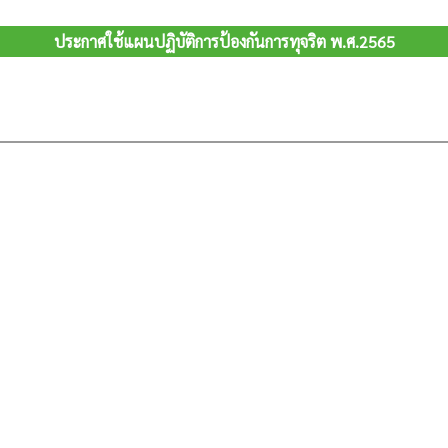
ประกาศใช้แผนปฏิบัติการป้องกันการทุจริต พ.ศ.2565